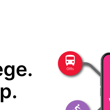
ege.
p.