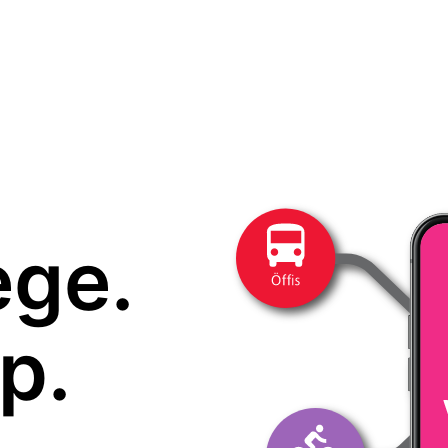
ege.
p.