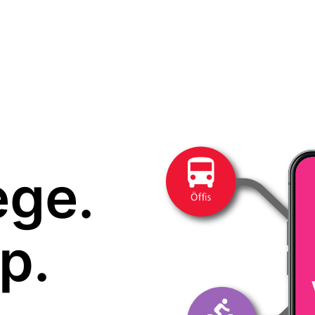
ege.
p.