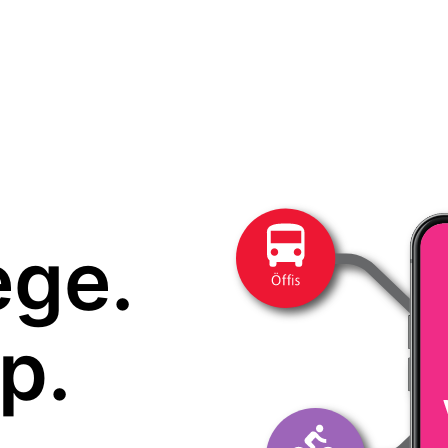
ege.
p.