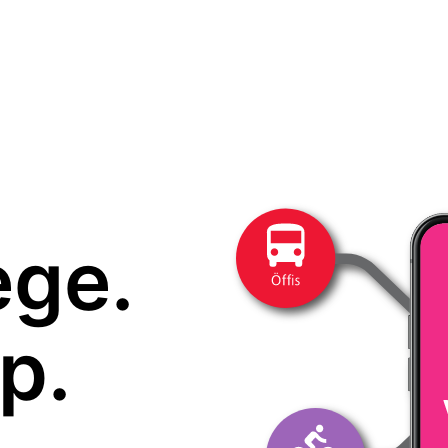
ege.
p.