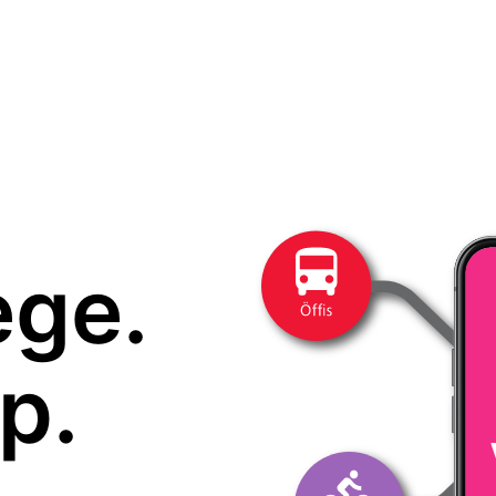
ege.
p.