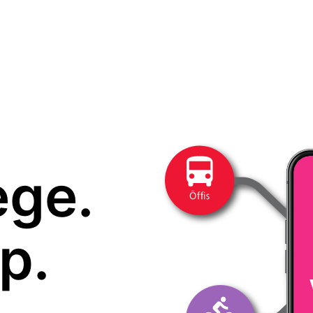
ege.
p.