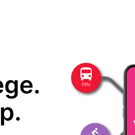
ege.
p.